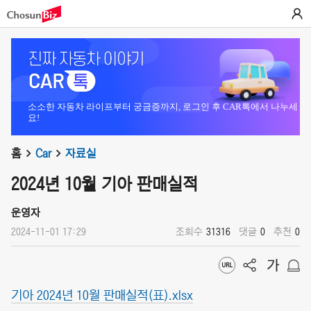
소소한 자동차 라이프부터 궁금증까지, 로그인 후 CAR톡에서 나누세
요!
홈
Car
자료실
2024년 10월 기아 판매실적
운영자
2024-11-01 17:29
조회수
31316
댓글
0
추천
0
기아 2024년 10월 판매실적(표).xlsx