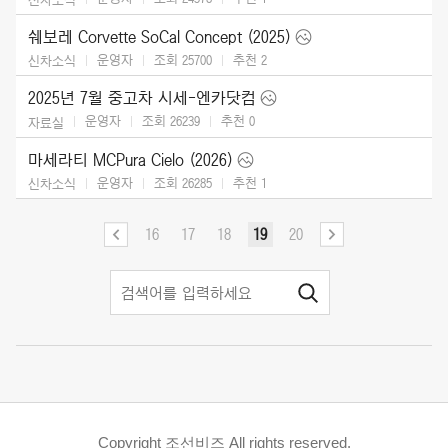
쉐보레 Corvette SoCal Concept (2025)
운영자
조회 25700
추천
2
신차소식
2025년 7월 중고차 시세-엔카닷컴
운영자
조회 26239
추천
0
자료실
마세라티 MCPura Cielo (2026)
운영자
조회 26285
추천
1
신차소식
16
17
18
19
20
Copyright 조선비즈 All rights reserved.