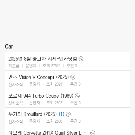
Car
2025년 8월 중고차 시세-엔카닷컴
운영자
조회 27525
추천
3
자료실
벤츠 Vision V Concept (2025)
운영자
조회 23951
추천
3
신차소식
포르셰 944 Turbo Coupe (1989)
운영자
조회 23921
추천
0
신차소식
부가티 Brouillard (2025)
(1)
운영자
조회 26001
추천
0
신차소식
쉐보레 Corvette ZR1X Quail Silver Limited Edition (2026)