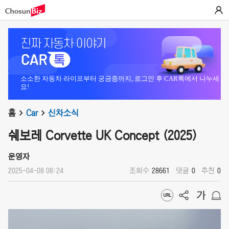
소소한 자동차 라이프부터 궁금증까지, 로그인 후 CAR톡에서 나누세
요!
홈
Car
신차소식
쉐보레 Corvette UK Concept (2025)
운영자
2025-04-08 08:24
조회수
28661
댓글
0
추천
0