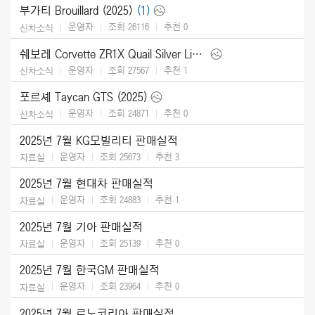
부가티 Brouillard (2025)
(1)
운영자
조회 26116
추천
0
신차소식
쉐보레 Corvette ZR1X Quail Silver Limited Edition (2026)
운영자
조회 27567
추천
1
신차소식
포르셰 Taycan GTS (2025)
운영자
조회 24871
추천
0
신차소식
2025년 7월 KG모빌리티 판매실적
운영자
조회 25673
추천
3
자료실
2025년 7월 현대차 판매실적
운영자
조회 24883
추천
1
자료실
2025년 7월 기아 판매실적
운영자
조회 25139
추천
0
자료실
2025년 7월 한국GM 판매실적
운영자
조회 23964
추천
0
자료실
2025년 7월 르노코리아 판매실적