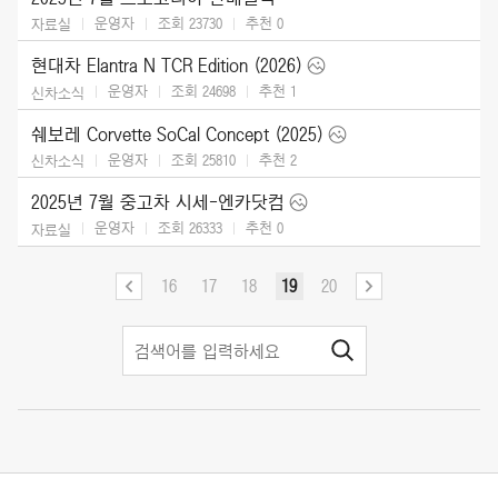
운영자
조회 23730
추천
0
자료실
현대차 Elantra N TCR Edition (2026)
운영자
조회 24698
추천
1
신차소식
쉐보레 Corvette SoCal Concept (2025)
운영자
조회 25810
추천
2
신차소식
2025년 7월 중고차 시세-엔카닷컴
운영자
조회 26333
추천
0
자료실
16
17
18
19
20