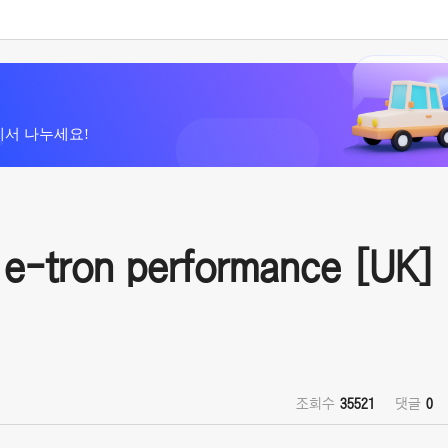
에서 나누세요!
-tron performance [UK] 
조회수
35521
댓글
0