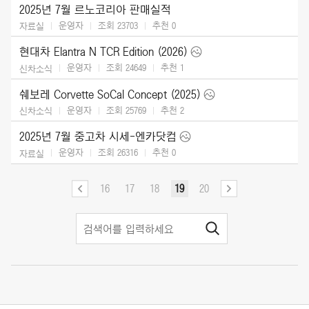
2025년 7월 르노코리아 판매실적
운영자
조회 23703
추천
0
자료실
현대차 Elantra N TCR Edition (2026)
운영자
조회 24649
추천
1
신차소식
쉐보레 Corvette SoCal Concept (2025)
운영자
조회 25769
추천
2
신차소식
2025년 7월 중고차 시세-엔카닷컴
운영자
조회 26316
추천
0
자료실
16
17
18
19
20