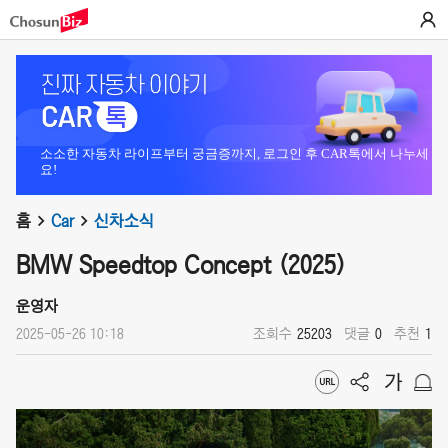
소소한 자동차 라이프부터 궁금증까지, 로그인 후 CAR톡에서 나누세
요!
홈
Car
신차소식
BMW Speedtop Concept (2025)
운영자
2025-05-26 10:18
조회수
25203
댓글
0
추천
1