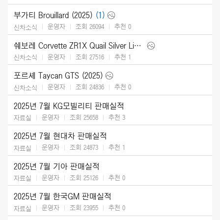
부가티 Brouillard (2025)
(1)
운영자
조회 26094
추천
0
신차소식
쉐보레 Corvette ZR1X Quail Silver Limited Edition (2026)
운영자
조회 27516
추천
1
신차소식
포르셰 Taycan GTS (2025)
운영자
조회 24836
추천
0
신차소식
2025년 7월 KG모빌리티 판매실적
운영자
조회 25658
추천
3
자료실
2025년 7월 현대차 판매실적
운영자
조회 24873
추천
1
자료실
2025년 7월 기아 판매실적
운영자
조회 25126
추천
0
자료실
2025년 7월 한국GM 판매실적
운영자
조회 23955
추천
0
자료실