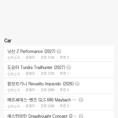
Car
닛산 Z Performance (2027)
운영자
조회 2194
추천
0
신차소식
도요타 Tundra Trailhunter (2027)
운영자
조회 2105
추천
1
신차소식
람보르기니 Revuelto Impavido (2026)
운영자
조회 2089
추천
0
신차소식
메르세데스-벤츠 GLS 680 Maybach (2027)
운영자
조회 2286
추천
0
신차소식
애스턴마틴 Dreadnought Concept (2026)