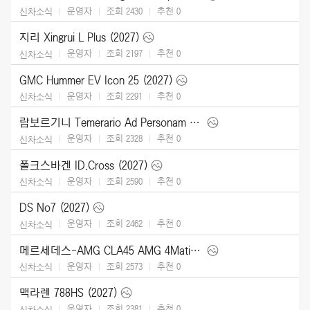
운영자
조회 2430
추천
0
신차소식
지리 Xingrui L Plus (2027)
운영자
조회 2197
추천
0
신차소식
GMC Hummer EV Icon 25 (2027)
운영자
조회 2291
추천
0
신차소식
람보르기니 Temerario Ad Personam (2026)
운영자
조회 2328
추천
0
신차소식
폴크스바겐 ID.Cross (2027)
운영자
조회 2590
추천
0
신차소식
DS No7 (2027)
운영자
조회 2462
추천
0
신차소식
메르세데스-AMG CLA45 AMG 4Matic (2027)
운영자
조회 2573
추천
0
신차소식
맥라렌 788HS (2027)
운영자
조회 2381
추천
0
신차소식