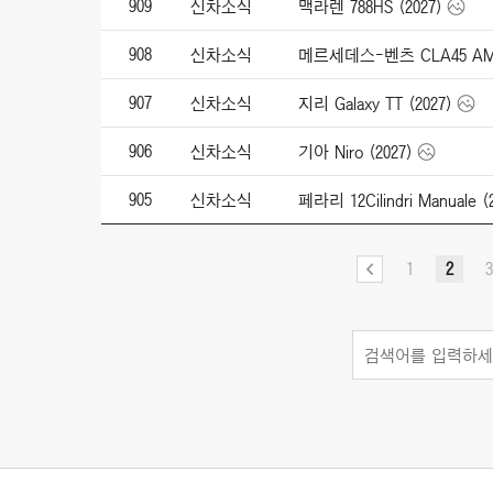
909
신차소식
맥라렌 788HS (2027)
908
신차소식
메르세데스-벤츠 CLA45 AMG 4
907
신차소식
지리 Galaxy TT (2027)
906
신차소식
기아 Niro (2027)
905
신차소식
페라리 12Cilindri Manuale (
1
2
3