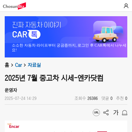
소소한 자동차 라이프부터 궁금증까지, 로그인 후 CAR톡에서 나누세
요!
홈
Car
자료실
2025년 7월 중고차 시세-엔카닷컴
운영자
2025-07-24 14:29
조회수
26386
댓글
0
추천
0