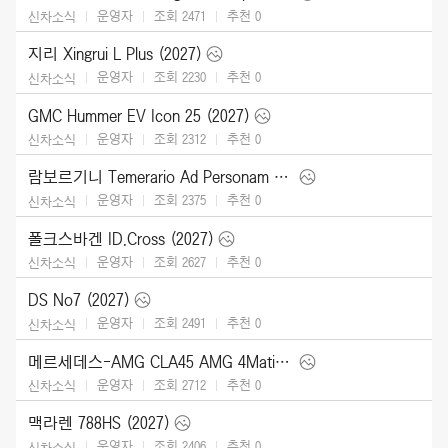
운영자
조회 2471
추천
0
신차소식
지리 Xingrui L Plus (2027)
운영자
조회 2230
추천
0
신차소식
GMC Hummer EV Icon 25 (2027)
운영자
조회 2312
추천
0
신차소식
람보르기니 Temerario Ad Personam (2026)
운영자
조회 2375
추천
0
신차소식
폴크스바겐 ID.Cross (2027)
운영자
조회 2627
추천
0
신차소식
DS No7 (2027)
운영자
조회 2491
추천
0
신차소식
메르세데스-AMG CLA45 AMG 4Matic (2027)
운영자
조회 2712
추천
0
신차소식
맥라렌 788HS (2027)
운영자
조회 2406
추천
0
신차소식