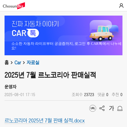
소소한 자동차 라이프부터 궁금증까지, 로그인 후 CAR톡에서 나누세
요!
홈
Car
자료실
2025년 7월 르노코리아 판매실적
운영자
2025-08-01 17:15
조회수
23723
댓글
0
추천
0
르노코리아 2025년 7월 판매 실적.docx