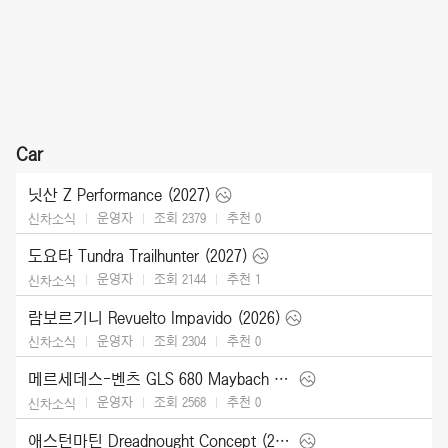
Car
닛산 Z Performance (2027)
운영자
조회 2379
추천
0
신차소식
도요타 Tundra Trailhunter (2027)
운영자
조회 2144
추천
1
신차소식
람보르기니 Revuelto Impavido (2026)
운영자
조회 2304
추천
0
신차소식
메르세데스-벤츠 GLS 680 Maybach (2027)
운영자
조회 2568
추천
0
신차소식
애스턴마틴 Dreadnought Concept (2026)