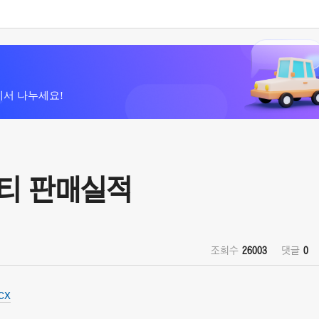
에서 나누세요!
리티 판매실적
조회수
26003
댓글
0
cx