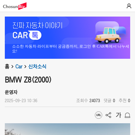
소소한 자동차 라이프부터 궁금증까지, 로그인 후 CAR톡에서 나누세
요!
홈
Car
신차소식
BMW Z8(2000)
운영자
2025-09-23 10:36
조회수
24073
댓글
0
추천
0