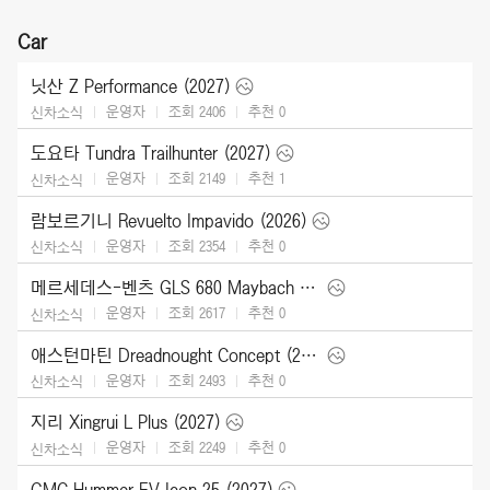
Car
닛산 Z Performance (2027)
운영자
조회 2406
추천
0
신차소식
도요타 Tundra Trailhunter (2027)
운영자
조회 2149
추천
1
신차소식
람보르기니 Revuelto Impavido (2026)
운영자
조회 2354
추천
0
신차소식
메르세데스-벤츠 GLS 680 Maybach (2027)
운영자
조회 2617
추천
0
신차소식
애스턴마틴 Dreadnought Concept (2026)
운영자
조회 2493
추천
0
신차소식
지리 Xingrui L Plus (2027)
운영자
조회 2249
추천
0
신차소식
GMC Hummer EV Icon 25 (2027)