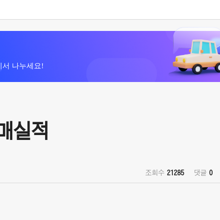
에서 나누세요!
판매실적
조회수
21285
댓글
0