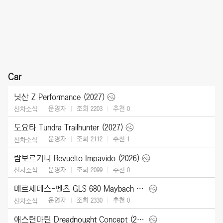
Car
닛산 Z Performance (2027)
운영자
조회 2203
추천
0
신차소식
도요타 Tundra Trailhunter (2027)
운영자
조회 2112
추천
1
신차소식
람보르기니 Revuelto Impavido (2026)
운영자
조회 2099
추천
0
신차소식
메르세데스-벤츠 GLS 680 Maybach (2027)
운영자
조회 2330
추천
0
신차소식
애스턴마틴 Dreadnought Concept (2026)