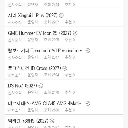
운영자
조회 2444
추천
0
신차소식
지리 Xingrui L Plus (2027)
운영자
조회 2207
추천
0
신차소식
GMC Hummer EV Icon 25 (2027)
운영자
조회 2295
추천
0
신차소식
람보르기니 Temerario Ad Personam (2026)
운영자
조회 2347
추천
0
신차소식
폴크스바겐 ID.Cross (2027)
운영자
조회 2594
추천
0
신차소식
DS No7 (2027)
운영자
조회 2470
추천
0
신차소식
메르세데스-AMG CLA45 AMG 4Matic (2027)
운영자
조회 2586
추천
0
신차소식
맥라렌 788HS (2027)
운영자
조회 2387
추천
0
신차소식