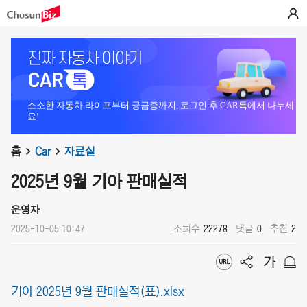
소소한 자동차 라이프부터 궁금증까지, 로그인 후 CAR톡에서 나누세
요!
홈
Car
자료실
2025년 9월 기아 판매실적
운영자
2025-10-05 10:47
조회수
22278
댓글
0
추천
2
기아 2025년 9월 판매실적(표).xlsx