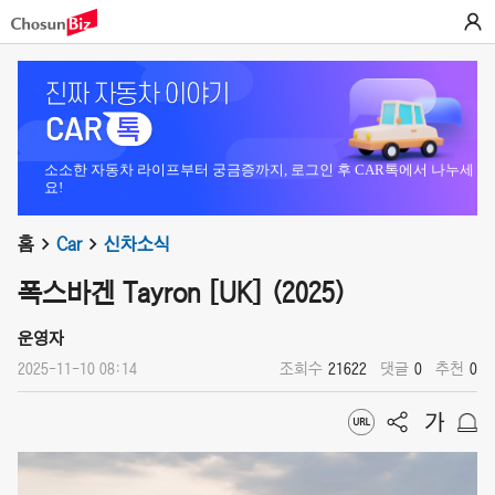
소소한 자동차 라이프부터 궁금증까지, 로그인 후 CAR톡에서 나누세
요!
홈
Car
신차소식
폭스바겐 Tayron [UK] (2025)
운영자
2025-11-10 08:14
조회수
21622
댓글
0
추천
0