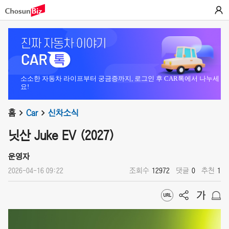
소소한 자동차 라이프부터 궁금증까지, 로그인 후 CAR톡에서 나누세
요!
홈
Car
신차소식
닛산 Juke EV (2027)
운영자
2026-04-16 09:22
조회수
12972
댓글
0
추천
1