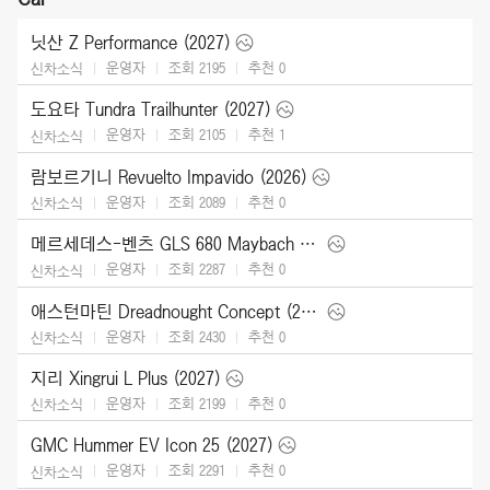
닛산 Z Performance (2027)
운영자
조회 2195
추천
0
신차소식
도요타 Tundra Trailhunter (2027)
운영자
조회 2105
추천
1
신차소식
람보르기니 Revuelto Impavido (2026)
운영자
조회 2089
추천
0
신차소식
메르세데스-벤츠 GLS 680 Maybach (2027)
운영자
조회 2287
추천
0
신차소식
애스턴마틴 Dreadnought Concept (2026)
운영자
조회 2430
추천
0
신차소식
지리 Xingrui L Plus (2027)
운영자
조회 2199
추천
0
신차소식
GMC Hummer EV Icon 25 (2027)
운영자
조회 2291
추천
0
신차소식