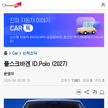
소소한 자동차 라이프부터 궁금증까지, 로그인 후 CAR톡에서 나누세
요!
홈
Car
신차소식
폴스크바겐 ID.Polo (2027)
운영자
2026-04-30 08:19
조회수
11601
댓글
0
추천
0