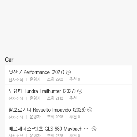
Car
닛산 Z Performance (2027)
운영자
조회 2202
추천
0
신차소식
도요타 Tundra Trailhunter (2027)
운영자
조회 2112
추천
1
신차소식
람보르기니 Revuelto Impavido (2026)
운영자
조회 2098
추천
0
신차소식
메르세데스-벤츠 GLS 680 Maybach (2027)
운영자
조회 2328
추천
0
신차소식