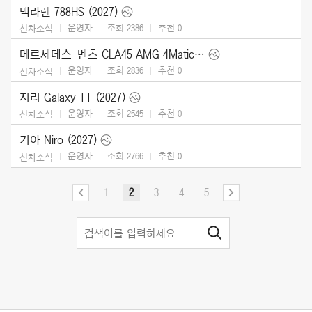
맥라렌 788HS (2027)
운영자
조회 2386
추천
0
신차소식
메르세데스-벤츠 CLA45 AMG 4Matic (2027)
운영자
조회 2836
추천
0
신차소식
지리 Galaxy TT (2027)
운영자
조회 2545
추천
0
신차소식
기아 Niro (2027)
운영자
조회 2766
추천
0
신차소식
1
2
3
4
5