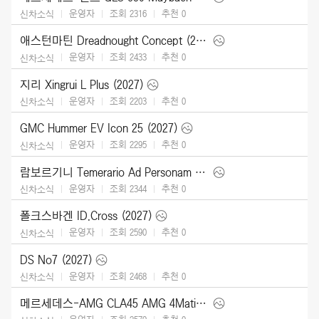
운영자
조회 2316
추천
0
신차소식
애스턴마틴 Dreadnought Concept (2026)
운영자
조회 2433
추천
0
신차소식
지리 Xingrui L Plus (2027)
운영자
조회 2203
추천
0
신차소식
GMC Hummer EV Icon 25 (2027)
운영자
조회 2295
추천
0
신차소식
람보르기니 Temerario Ad Personam (2026)
운영자
조회 2344
추천
0
신차소식
폴크스바겐 ID.Cross (2027)
운영자
조회 2590
추천
0
신차소식
DS No7 (2027)
운영자
조회 2468
추천
0
신차소식
메르세데스-AMG CLA45 AMG 4Matic (2027)