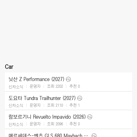
Car
닛산 Z Performance (2027)
운영자
조회 2202
추천
0
신차소식
도요타 Tundra Trailhunter (2027)
운영자
조회 2110
추천
1
신차소식
람보르기니 Revuelto Impavido (2026)
운영자
조회 2096
추천
0
신차소식
메르세데스-벤츠 GLS 680 Maybach (2027)