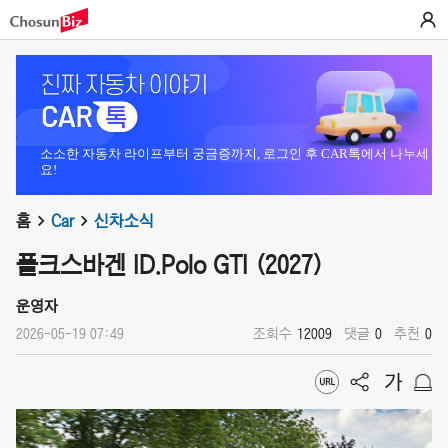
소소한 자동차 라이프부터 궁금증까지, 로그인 후 CAR톡에서 나누세
요!
홈
Car
신차소식
폴크스바겐 ID.Polo GTI (2027)
운영자
2026-05-19 07:49
조회수
12009
댓글
0
추천
0