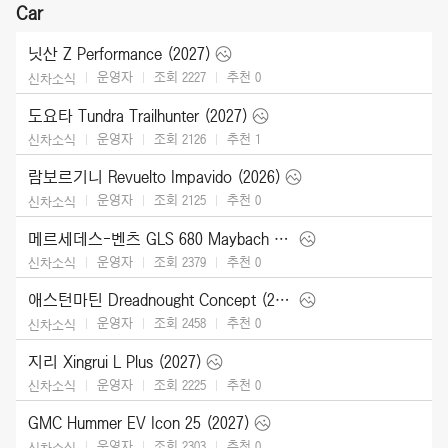
Car
닛산 Z Performance (2027)
운영자
조회 2227
추천
0
신차소식
도요타 Tundra Trailhunter (2027)
운영자
조회 2126
추천
1
신차소식
람보르기니 Revuelto Impavido (2026)
운영자
조회 2125
추천
0
신차소식
메르세데스-벤츠 GLS 680 Maybach (2027)
운영자
조회 2379
추천
0
신차소식
애스턴마틴 Dreadnought Concept (2026)
운영자
조회 2458
추천
0
신차소식
지리 Xingrui L Plus (2027)
운영자
조회 2225
추천
0
신차소식
GMC Hummer EV Icon 25 (2027)
운영자
조회 2303
추천
0
신차소식