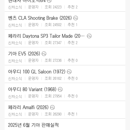
현대차 아이오닉6N
운영자
조회 24223
추천
2
신차소식
벤츠 CLA Shooting Brake (2026)
운영자
조회 24502
추천
1
신차소식
페라리 Daytona SP3 Tailor Made (2025)
운영자
조회 27347
추천
2
신차소식
기아 EV5 (2026)
운영자
조회 27236
추천
0
신차소식
아우디 100 GL Saloon (1972)
운영자
조회 26162
추천
0
신차소식
아우디 80 Variant (1968)
운영자
조회 27954
추천
0
신차소식
페라리 Amalfi (2026)
운영자
조회 26290
추천
1
신차소식
2025년 6월 기아 판매실적