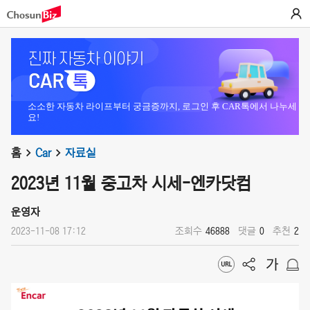
소소한 자동차 라이프부터 궁금증까지, 로그인 후 CAR톡에서 나누세
요!
홈
Car
자료실
2023년 11월 중고차 시세-엔카닷컴
운영자
2023-11-08 17:12
조회수
46888
댓글
0
추천
2