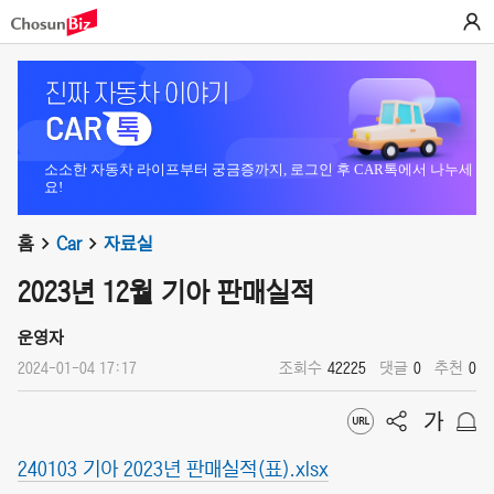
소소한 자동차 라이프부터 궁금증까지, 로그인 후 CAR톡에서 나누세
요!
홈
Car
자료실
2023년 12월 기아 판매실적
운영자
2024-01-04 17:17
조회수
42225
댓글
0
추천
0
240103 기아 2023년 판매실적(표).xlsx