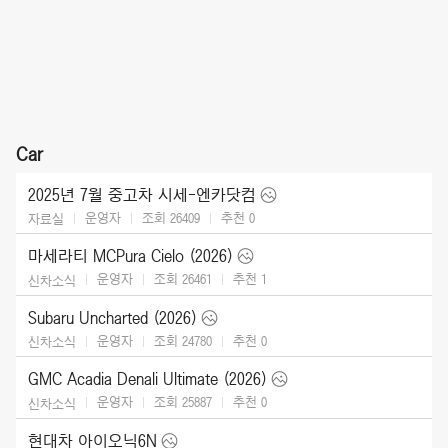
Car
2025년 7월 중고차 시세-엔카닷컴
운영자
조회 26409
추천
0
자료실
마세라티 MCPura Cielo (2026)
운영자
조회 26461
추천
1
신차소식
Subaru Uncharted (2026)
운영자
조회 24780
추천
0
신차소식
GMC Acadia Denali Ultimate (2026)
운영자
조회 25887
추천
0
신차소식
현대차 아이오닉6N