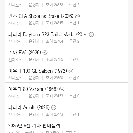
운영자
조회 24332
추천
2
신차소식
벤츠 CLA Shooting Brake (2026)
운영자
조회 24615
추천
1
신차소식
페라리 Daytona SP3 Tailor Made (2025)
운영자
조회 27464
추천
2
신차소식
기아 EV5 (2026)
운영자
조회 27485
추천
0
신차소식
아우디 100 GL Saloon (1972)
운영자
조회 26360
추천
0
신차소식
아우디 80 Variant (1968)
운영자
조회 28153
추천
0
신차소식
페라리 Amalfi (2026)
운영자
조회 26443
추천
1
신차소식
2025년 6월 기아 판매실적
운영자
조회 24877
추천
2
자료실