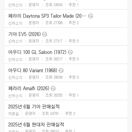
운영자
조회 24543
추천
1
신차소식
페라리 Daytona SP3 Tailor Made (2025)
운영자
조회 27396
추천
2
신차소식
기아 EV5 (2026)
운영자
조회 27317
추천
0
신차소식
아우디 100 GL Saloon (1972)
운영자
조회 26217
추천
0
신차소식
아우디 80 Variant (1968)
운영자
조회 28038
추천
0
신차소식
페라리 Amalfi (2026)
운영자
조회 26355
추천
1
신차소식
2025년 6월 기아 판매실적
운영자
조회 24781
추천
2
자료실
2025년 6월 현대차 판매실적
운영자
조회 28010
추천
1
자료실