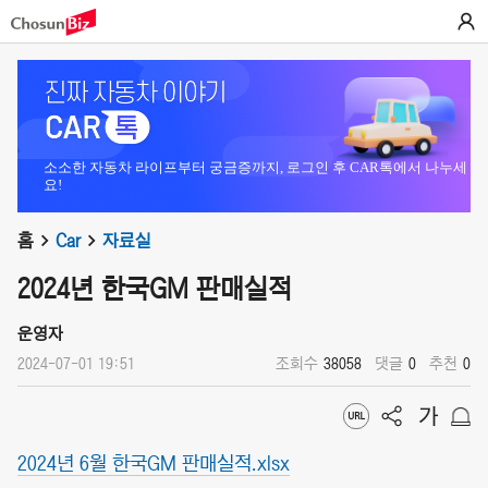
소소한 자동차 라이프부터 궁금증까지, 로그인 후 CAR톡에서 나누세
요!
홈
Car
자료실
2024년 한국GM 판매실적
운영자
2024-07-01 19:51
조회수
38058
댓글
0
추천
0
2024년 6월 한국GM 판매실적.xlsx