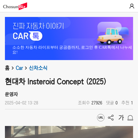
소소한 자동차 라이프부터 궁금증까지, 로그인 후 CAR톡에서 나누세
요!
홈
Car
신차소식
현대차 Insteroid Concept (2025)
운영자
2025-04-02 13:28
조회수
27926
댓글
0
추천
1