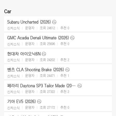
Car
Subaru Uncharted (2026)
운영자
조회 24612
추천
0
신차소식
GMC Acadia Denali Ultimate (2026)
운영자
조회 25696
추천
0
신차소식
현대차 아이오닉6N
운영자
조회 24202
추천
2
신차소식
벤츠 CLA Shooting Brake (2026)
운영자
조회 24471
추천
1
신차소식
페라리 Daytona SP3 Tailor Made (2025)
운영자
조회 27322
추천
2
신차소식
기아 EV5 (2026)
운영자
조회 27172
추천
0
신차소식