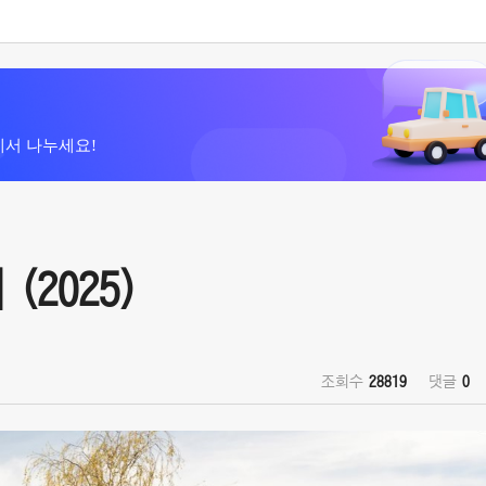
에서 나누세요!
 (2025)
조회수
28819
댓글
0