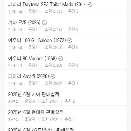
페라리 Daytona SP3 Tailor Made (2025)
운영자
조회 27323
추천
2
신차소식
기아 EV5 (2026)
운영자
조회 27193
추천
0
신차소식
아우디 100 GL Saloon (1972)
운영자
조회 26130
추천
0
신차소식
아우디 80 Variant (1968)
운영자
조회 27900
추천
0
신차소식
페라리 Amalfi (2026)
운영자
조회 26256
추천
1
신차소식
2025년 6월 기아 판매실적
운영자
조회 24671
추천
2
자료실
2025년 6월 현대차 판매실적
운영자
조회 27834
추천
1
자료실
2025년 6월 KG모빌리티 판매실적