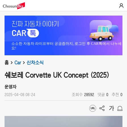
소소한 자동차 라이프부터 궁금증까지, 로그인 후 CAR톡에서 나누세
요!
홈
Car
신차소식
쉐보레 Corvette UK Concept (2025)
운영자
2025-04-08 08:24
조회수
28592
댓글
0
추천
0