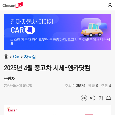
소소한 자동차 라이프부터 궁금증까지, 로그인 후 CAR톡에서 나누세
요!
홈
Car
자료실
2025년 4월 중고차 시세-엔카닷컴
운영자
2025-04-09 09:28
조회수
35639
댓글
0
추천
4