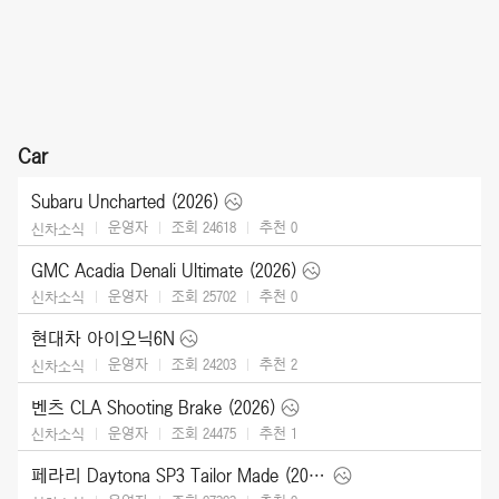
Car
Subaru Uncharted (2026)
운영자
조회 24618
추천
0
신차소식
GMC Acadia Denali Ultimate (2026)
운영자
조회 25702
추천
0
신차소식
현대차 아이오닉6N
운영자
조회 24203
추천
2
신차소식
벤츠 CLA Shooting Brake (2026)
운영자
조회 24475
추천
1
신차소식
페라리 Daytona SP3 Tailor Made (2025)