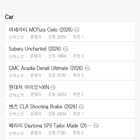
Car
마세라티 MCPura Cielo (2026)
운영자
조회 26352
추천
1
신차소식
Subaru Uncharted (2026)
운영자
조회 24694
추천
0
신차소식
GMC Acadia Denali Ultimate (2026)
운영자
조회 25782
추천
0
신차소식
현대차 아이오닉6N
운영자
조회 24253
추천
2
신차소식
벤츠 CLA Shooting Brake (2026)
운영자
조회 24534
추천
1
신차소식
페라리 Daytona SP3 Tailor Made (2025)
운영자
조회 27387
추천
2
신차소식