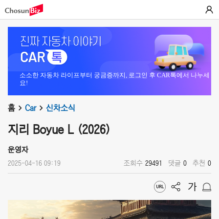
소소한 자동차 라이프부터 궁금증까지, 로그인 후 CAR톡에서 나누세
요!
홈
Car
신차소식
지리 Boyue L (2026)
운영자
2025-04-16 09:19
조회수
29491
댓글
0
추천
0