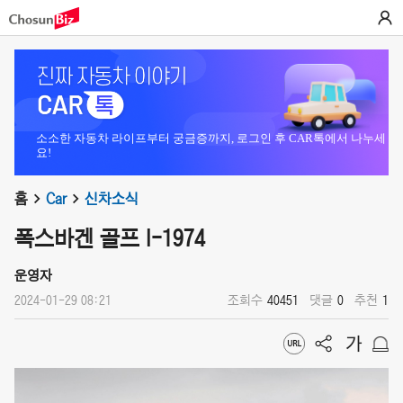
소소한 자동차 라이프부터 궁금증까지, 로그인 후 CAR톡에서 나누세
요!
홈
Car
신차소식
폭스바겐 골프 I-1974
운영자
2024-01-29 08:21
조회수
40451
댓글
0
추천
1