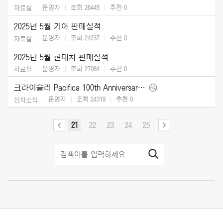
운영자
조회 26445
추천
0
자료실
2025년 5월 기아 판매실적
운영자
조회 24237
추천
0
자료실
2025년 5월 현대차 판매실적
운영자
조회 27084
추천
0
자료실
크라이슬러 Pacifica 100th Anniversary Edition (2026)
운영자
조회 24319
추천
0
신차소식
21
22
23
24
25