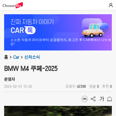
소소한 자동차 라이프부터 궁금증까지, 로그인 후 CAR톡에서 나누세
요!
홈
Car
신차소식
BMW M4 쿠페-2025
운영자
2024-02-01 15:00
조회수
42398
댓글
0
추천
0