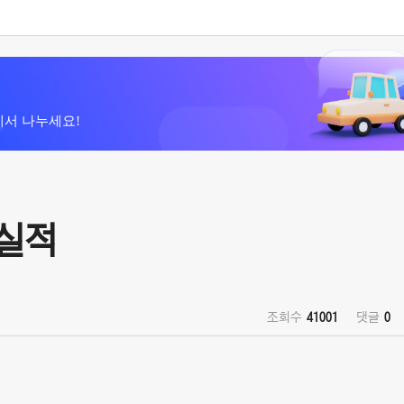
에서 나누세요!
매실적
조회수
41001
댓글
0