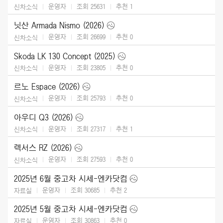
운영자
조회 25631
추천
1
신차소식
닛산 Armada Nismo (2026)
운영자
조회 26699
추천
0
신차소식
Skoda LK 130 Concept (2025)
운영자
조회 23805
추천
0
신차소식
르노 Espace (2026)
운영자
조회 25793
추천
0
신차소식
아우디 Q3 (2026)
운영자
조회 27317
추천
1
신차소식
렉서스 RZ (2026)
운영자
조회 27593
추천
0
신차소식
2025년 6월 중고차 시세-엔카닷컴
운영자
조회 30685
추천
2
자료실
2025년 5월 중고차 시세-엔카닷컴
운영자
조회 30863
추천
0
자료실