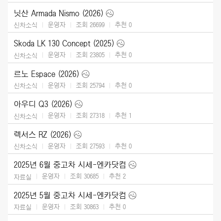
닛산 Armada Nismo (2026)
운영자
조회 26699
추천
0
신차소식
Skoda LK 130 Concept (2025)
운영자
조회 23805
추천
0
신차소식
르노 Espace (2026)
운영자
조회 25794
추천
0
신차소식
아우디 Q3 (2026)
운영자
조회 27318
추천
1
신차소식
렉서스 RZ (2026)
운영자
조회 27593
추천
0
신차소식
2025년 6월 중고차 시세-엔카닷컴
운영자
조회 30685
추천
2
자료실
2025년 5월 중고차 시세-엔카닷컴
운영자
조회 30863
추천
0
자료실