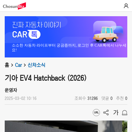
소소한 자동차 라이프부터 궁금증까지, 로그인 후 CAR톡에서 나누세
요!
홈
Car
신차소식
기아 EV4 Hatchback (2026)
운영자
2025-03-02 10:16
조회수
31286
댓글
0
추천
0