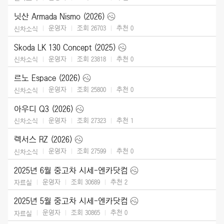
닛산 Armada Nismo (2026)
운영자
조회 26703
추천
0
신차소식
Skoda LK 130 Concept (2025)
운영자
조회 23818
추천
0
신차소식
르노 Espace (2026)
운영자
조회 25800
추천
0
신차소식
아우디 Q3 (2026)
운영자
조회 27323
추천
1
신차소식
렉서스 RZ (2026)
운영자
조회 27599
추천
0
신차소식
2025년 6월 중고차 시세-엔카닷컴
운영자
조회 30689
추천
2
자료실
2025년 5월 중고차 시세-엔카닷컴
운영자
조회 30865
추천
0
자료실