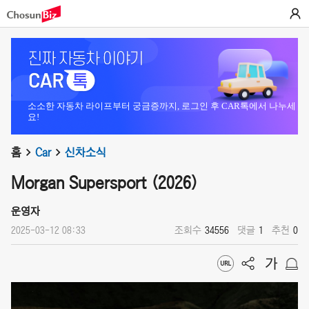
소소한 자동차 라이프부터 궁금증까지, 로그인 후 CAR톡에서 나누세
요!
홈
Car
신차소식
Morgan Supersport (2026)
운영자
2025-03-12 08:33
조회수
34556
댓글
1
추천
0