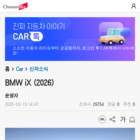
소소한 자동차 라이프부터 궁금증까지, 로그인 후 CAR톡에서 나누세
요!
홈
Car
신차소식
BMW iX (2026)
운영자
2025-03-13 14:47
조회수
29754
댓글
0
추천
0