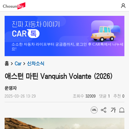
소소한 자동차 라이프부터 궁금증까지, 로그인 후 CAR톡에서 나누세
요!
홈
Car
신차소식
애스턴 마틴 Vanquish Volante (2026)
운영자
2025-03-26 13:29
조회수
32009
댓글
1
추천
0