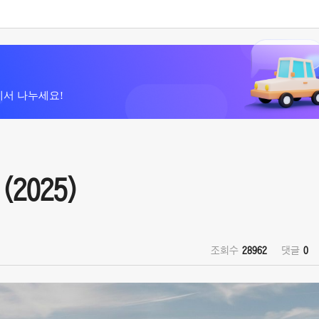
에서 나누세요!
(2025)
조회수
28962
댓글
0