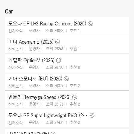
Car
도요타 GR LH2 Racing Concept (2025)
운영자
조회 24833
추천
1
신차소식
미니 Aceman E (2025)
운영자
조회 25243
추천
1
신차소식
캐딜락 Optiq-V (2026)
운영자
조회 28708
추천
0
신차소식
기아 스포티지 [EU] (2026)
운영자
조회 26327
추천
2
신차소식
벤틀리 Bentayga Speed (2026)
운영자
조회 25175
추천
2
신차소식
도요타 GR Supra Lightweight EVO (2026)
운영자
조회 27434
추천
2
신차소식
BMW M2 CS (2026)