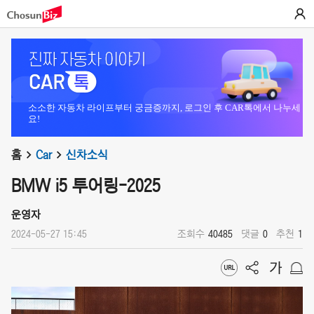
소소한 자동차 라이프부터 궁금증까지, 로그인 후 CAR톡에서 나누세
요!
홈
Car
신차소식
BMW i5 투어링-2025
운영자
2024-05-27 15:45
조회수
40485
댓글
0
추천
1