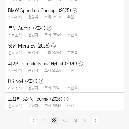
BMW Speedtop Concept (2025)
운영자
조회 25186
추천
1
신차소식
르노 Austral (2026)
운영자
조회 25949
추천
0
신차소식
닛산 Micra EV (2026)
운영자
조회 25970
추천
0
신차소식
피아트 Grande Panda Hybrid (2025)
운영자
조회 25256
추천
1
신차소식
DS No4 (2026)
운영자
조회 29841
추천
0
신차소식
도요타 bZ4X Touring (2026)
운영자
조회 28319
추천
1
신차소식
21
22
23
24
25