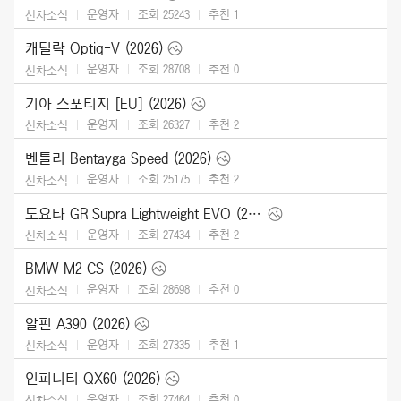
운영자
조회 25243
추천
1
신차소식
캐딜락 Optiq-V (2026)
운영자
조회 28708
추천
0
신차소식
기아 스포티지 [EU] (2026)
운영자
조회 26327
추천
2
신차소식
벤틀리 Bentayga Speed (2026)
운영자
조회 25175
추천
2
신차소식
도요타 GR Supra Lightweight EVO (2026)
운영자
조회 27434
추천
2
신차소식
BMW M2 CS (2026)
운영자
조회 28698
추천
0
신차소식
알핀 A390 (2026)
운영자
조회 27335
추천
1
신차소식
인피니티 QX60 (2026)
운영자
조회 27464
추천
0
신차소식