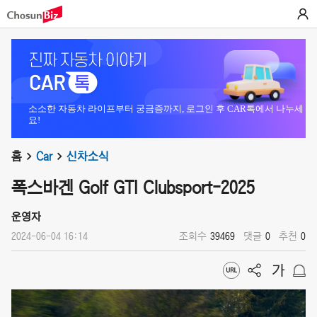
소소한 자동차 라이프부터 궁금증까지, 로그인 후 CAR톡에서 나누세
요!
홈
Car
신차소식
폭스바겐 Golf GTI Clubsport-2025
운영자
2024-06-04 16:14
조회수
39469
댓글
0
추천
0