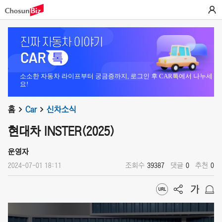
소소한 자동차 라이프부터 궁금증까지, 로그인 후 CAR톡에서 나누세
요!
홈
Car
신차소식
현대차 INSTER(2025)
운영자
2024-07-01 18:11
조회수
39387
댓글
0
추천
0