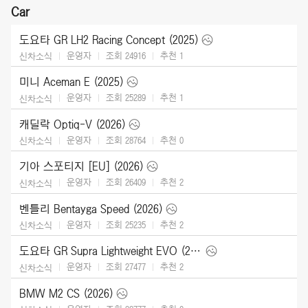
Car
도요타 GR LH2 Racing Concept (2025)
운영자
조회 24916
추천
1
신차소식
미니 Aceman E (2025)
운영자
조회 25289
추천
1
신차소식
캐딜락 Optiq-V (2026)
운영자
조회 28764
추천
0
신차소식
기아 스포티지 [EU] (2026)
운영자
조회 26409
추천
2
신차소식
벤틀리 Bentayga Speed (2026)
운영자
조회 25235
추천
2
신차소식
도요타 GR Supra Lightweight EVO (2026)
운영자
조회 27477
추천
2
신차소식
BMW M2 CS (2026)