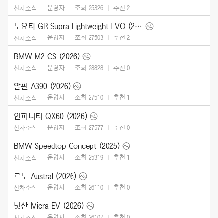
운영자
조회 25326
추천
2
신차소식
도요타 GR Supra Lightweight EVO (2026)
운영자
조회 27503
추천
2
신차소식
BMW M2 CS (2026)
운영자
조회 28828
추천
0
신차소식
알핀 A390 (2026)
운영자
조회 27510
추천
1
신차소식
인피니티 QX60 (2026)
운영자
조회 27577
추천
0
신차소식
BMW Speedtop Concept (2025)
운영자
조회 25319
추천
1
신차소식
르노 Austral (2026)
운영자
조회 26110
추천
0
신차소식
닛산 Micra EV (2026)
운영자
조회 26107
추천
0
신차소식