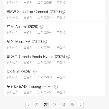
운영자
조회 27526
추천
0
신차소식
BMW Speedtop Concept (2025)
운영자
조회 25277
추천
1
신차소식
르노 Austral (2026)
운영자
조회 26074
추천
0
신차소식
닛산 Micra EV (2026)
운영자
조회 26071
추천
0
신차소식
피아트 Grande Panda Hybrid (2025)
운영자
조회 25321
추천
1
신차소식
DS No4 (2026)
운영자
조회 29973
추천
0
신차소식
도요타 bZ4X Touring (2026)
운영자
조회 28444
추천
1
신차소식
21
22
23
24
25