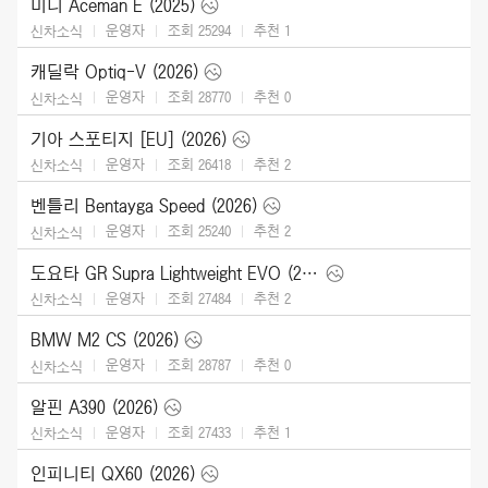
미니 Aceman E (2025)
운영자
조회 25294
추천
1
신차소식
캐딜락 Optiq-V (2026)
운영자
조회 28770
추천
0
신차소식
기아 스포티지 [EU] (2026)
운영자
조회 26418
추천
2
신차소식
벤틀리 Bentayga Speed (2026)
운영자
조회 25240
추천
2
신차소식
도요타 GR Supra Lightweight EVO (2026)
운영자
조회 27484
추천
2
신차소식
BMW M2 CS (2026)
운영자
조회 28787
추천
0
신차소식
알핀 A390 (2026)
운영자
조회 27433
추천
1
신차소식
인피니티 QX60 (2026)