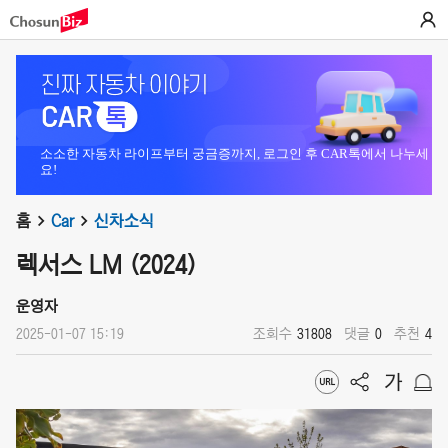
소소한 자동차 라이프부터 궁금증까지, 로그인 후 CAR톡에서 나누세
요!
홈
Car
신차소식
렉서스 LM (2024)
운영자
2025-01-07 15:19
조회수
31808
댓글
0
추천
4