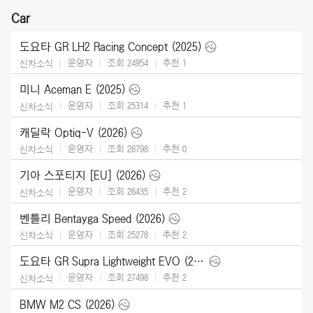
Car
도요타 GR LH2 Racing Concept (2025)
운영자
조회 24954
추천
1
신차소식
미니 Aceman E (2025)
운영자
조회 25314
추천
1
신차소식
캐딜락 Optiq-V (2026)
운영자
조회 28798
추천
0
신차소식
기아 스포티지 [EU] (2026)
운영자
조회 26435
추천
2
신차소식
벤틀리 Bentayga Speed (2026)
운영자
조회 25278
추천
2
신차소식
도요타 GR Supra Lightweight EVO (2026)
운영자
조회 27498
추천
2
신차소식
BMW M2 CS (2026)