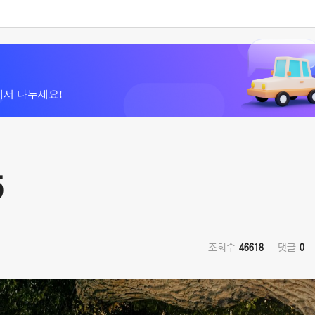
에서 나누세요!
5
조회수
46618
댓글
0