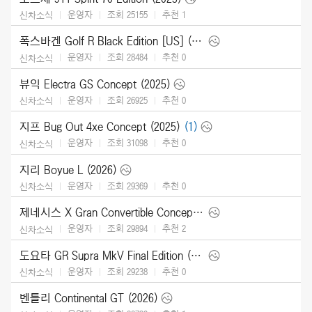
운영자
조회 25155
추천
1
신차소식
폭스바겐 Golf R Black Edition [US] (2025)
운영자
조회 28484
추천
0
신차소식
뷰익 Electra GS Concept (2025)
운영자
조회 26925
추천
0
신차소식
지프 Bug Out 4xe Concept (2025)
(1)
운영자
조회 31098
추천
0
신차소식
지리 Boyue L (2026)
운영자
조회 29369
추천
0
신차소식
제네시스 X Gran Convertible Concept (2025)
운영자
조회 29894
추천
2
신차소식
도요타 GR Supra MkV Final Edition (2026)
운영자
조회 29238
추천
0
신차소식
벤틀리 Continental GT (2026)