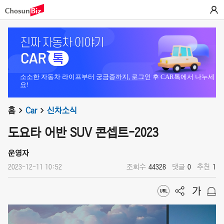
소소한 자동차 라이프부터 궁금증까지, 로그인 후 CAR톡에서 나누세
요!
홈
Car
신차소식
도요타 어반 SUV 콘셉트-2023
운영자
2023-12-11 10:52
조회수
44328
댓글
0
추천
1