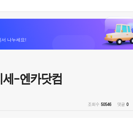
에서 나누세요!
 시세-엔카닷컴
조회수
50546
댓글
0