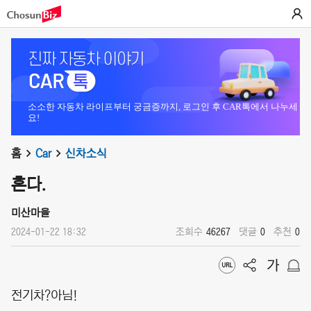
소소한 자동차 라이프부터 궁금증까지, 로그인 후 CAR톡에서 나누세
요!
홈
Car
신차소식
혼다.
미산마을
2024-01-22 18:32
조회수
46267
댓글
0
추천
0
전기차?아님!