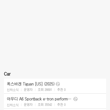
Car
폭스바겐 Tiguan [US] (2025)
운영자
조회 26691
추천
0
신차소식
아우디 A6 Sportback e-tron performance [UK] (2025)
운영자
조회 35542
추천
0
신차소식