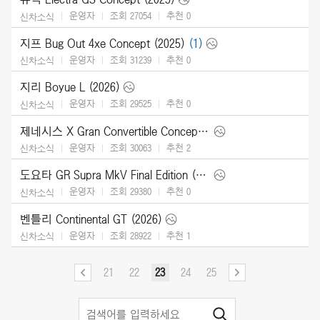
운영자
조회 27054
추천
0
신차소식
지프 Bug Out 4xe Concept (2025)
(1)
운영자
조회 31239
추천
0
신차소식
지리 Boyue L (2026)
운영자
조회 29525
추천
0
신차소식
제네시스 X Gran Convertible Concept (2025)
운영자
조회 30063
추천
2
신차소식
도요타 GR Supra MkV Final Edition (2026)
운영자
조회 29380
추천
0
신차소식
벤틀리 Continental GT (2026)
운영자
조회 28922
추천
1
신차소식
21
22
23
24
25