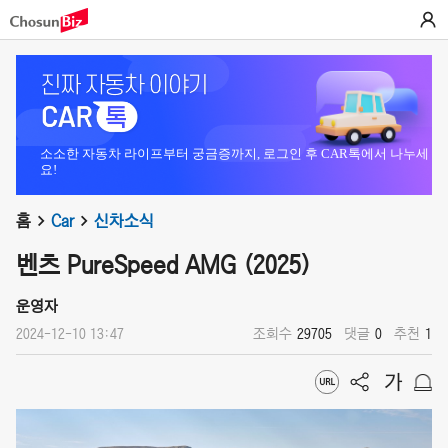
소소한 자동차 라이프부터 궁금증까지, 로그인 후 CAR톡에서 나누세
요!
홈
Car
신차소식
벤츠 PureSpeed AMG (2025)
운영자
2024-12-10 13:47
조회수
29705
댓글
0
추천
1