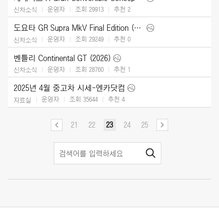
운영자
조회 29913
추천
2
신차소식
도요타 GR Supra MkV Final Edition (2026)
운영자
조회 29249
추천
0
신차소식
벤틀리 Continental GT (2026)
운영자
조회 28760
추천
1
신차소식
2025년 4월 중고차 시세-엔카닷컴
운영자
조회 35644
추천
4
자료실
21
22
23
24
25