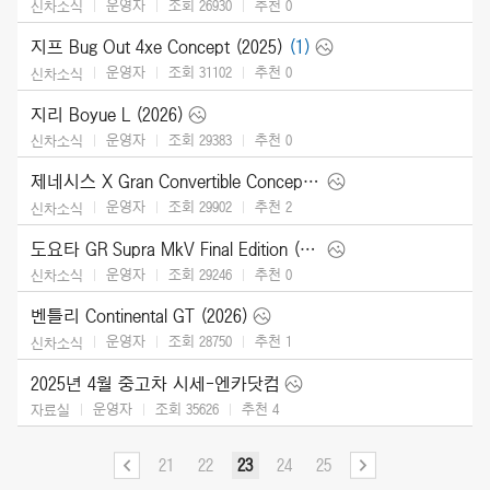
운영자
조회 26930
추천
0
신차소식
지프 Bug Out 4xe Concept (2025)
(1)
운영자
조회 31102
추천
0
신차소식
지리 Boyue L (2026)
운영자
조회 29383
추천
0
신차소식
제네시스 X Gran Convertible Concept (2025)
운영자
조회 29902
추천
2
신차소식
도요타 GR Supra MkV Final Edition (2026)
운영자
조회 29246
추천
0
신차소식
벤틀리 Continental GT (2026)
운영자
조회 28750
추천
1
신차소식
2025년 4월 중고차 시세-엔카닷컴
운영자
조회 35626
추천
4
자료실
21
22
23
24
25