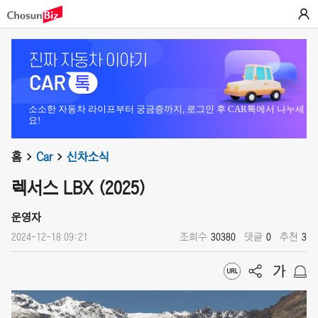
소소한 자동차 라이프부터 궁금증까지, 로그인 후 CAR톡에서 나누세
요!
홈
Car
신차소식
렉서스 LBX (2025)
운영자
2024-12-18 09:21
조회수
30380
댓글
0
추천
3